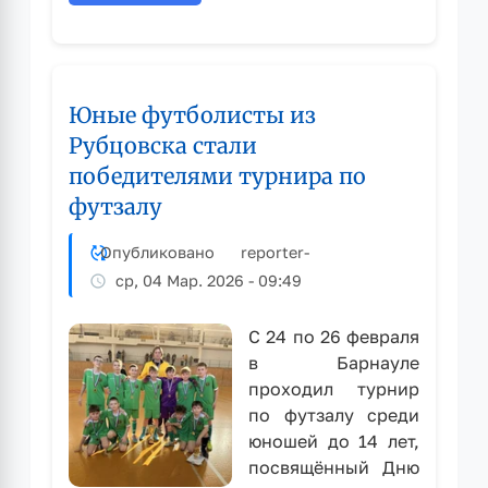
Спортсмены
из
Рубцовска
стали
Юные футболисты из
призёрами
зимнего
Рубцовска стали
фестиваля
победителями турнира по
ГТО
футзалу
среди
школьников
Опубликовано
reporter
-
ср, 04 Мар. 2026 - 09:49
С 24 по 26 февраля
в Барнауле
проходил турнир
по футзалу среди
юношей до 14 лет,
посвящённый Дню