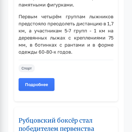
памятными фигурками.
Первым четырём группам лыжников
предстояло преодолеть дистанцию в 1,7
км, а участникам 5-7 групп - 1 км на
деревянных лыжах с креплениями 75
мм, в ботинках с рантами и в форме
одежды 60-80-х годов.
Спорт
Подробнее
о
«Ретро
Лыжня»
в
Рубцовске:
Рубцовский боксёр стал
праздник
спорта
победителем первенства