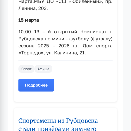
марта.МБУ ДО «СШ «Юбилейный», пр.
Ленина, 203.
⁣15 марта
10:00 13 – й открытый Чемпионат г.
Рубцовска по мини – футболу (футзалу)
сезона 2025 – 2026 г.г. Дом спорта
«Торпедо», ул. Калинина, 21.
Спорт
Афиша
Подробнее
о
Анонс
спортивных
мероприятий
Спортсмены из Рубцовска
стали призёрами зимнего