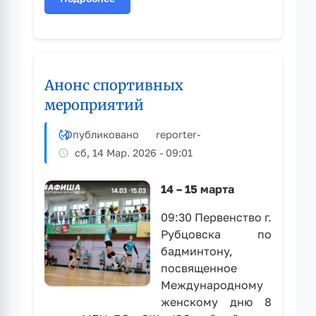
о
Рубцовчане
успешно
выступили
на
Анонс спортивных
Первенстве
Алтайского
мероприятий ⁣
края
по
Опубликовано
reporter
-
боксу
сб, 14 Мар. 2026 - 09:01
14 – 15 марта
09:30 Первенство г.
Рубцовска по
бадминтону,
посвященное
Международному
женскому дню 8