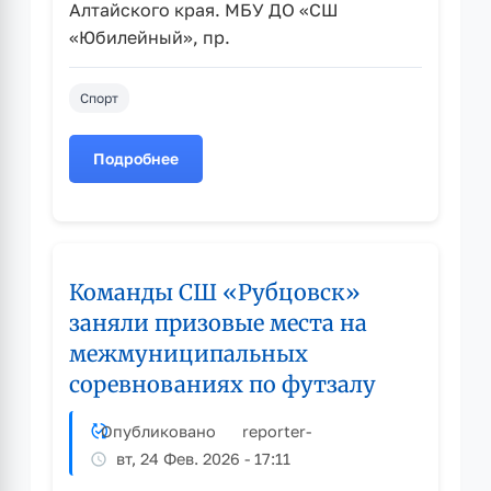
Алтайского края. МБУ ДО «СШ
«Юбилейный», пр.
Спорт
Подробнее
о
Анонс
спортивных
мероприятий
Команды СШ «Рубцовск»
заняли призовые места на
межмуниципальных
соревнованиях по футзалу
Опубликовано
reporter
-
вт, 24 Фев. 2026 - 17:11