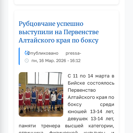
успешно
выступили
на
Рубцовчане успешно
краевых
соревнованиях
выступили на Первенстве
по
Алтайского края по боксу
спортивной
аэробике
Опубликовано
pressa
-
«Наш
пн, 16 Мар. 2026 - 16:12
Сибирский
федеральный»
С 11 по 14 марта в
Бийске состоялось
Первенство
Алтайского края по
боксу среди
юношей 13-14 лет,
девушек 13-14 лет,
памяти тренера высшей категории,
отличника физической культуры и