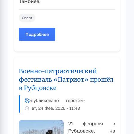
Тамбиев.
Спорт
Подробнее
о
Рубцовский
боксёр
стал
победителем
Военно-патриотический
первенства
Сибирского
фестиваль «Патриот» прошёл
федерального
в Рубцовске
округа
Опубликовано
reporter
-
вт, 24 Фев. 2026 - 11:43
21 февраля в
Рубцовске, на