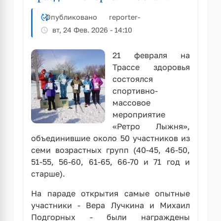
на
межмуниципальных
Опубликовано
reporter
-
соревнованиях
вт, 24 Фев. 2026 - 14:10
по
футзалу
21 февраля на
Трассе здоровья
состоялся
спортивно-
массовое
мероприятие
«Ретро Лыжня»,
объединившие около 50 участников из
семи возрастных групп (40-45, 46-50,
51-55, 56-60, 61-65, 66-70 и 71 год и
старше).
На параде открытия самые опытные
участники - Вера Лучкина и Михаил
Подгорных - были награждены