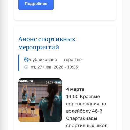
Подробнее
о
Юные
футболисты
из
Рубцовска
Анонс спортивных
стали
победителями
мероприятий
турнира
по
Опубликовано
reporter
-
футзалу
пт, 27 Фев. 2026 - 10:35
4 марта
14:00 Краевые
соревнования по
волейболу 46-й
Спартакиады
спортивных школ