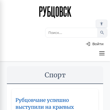
РУБЦОВСК
Перейти
к
основному
accessibility_new
содержанию
search
Войти
Основная
навигация
Skip
Спорт
to
main
content
Рубцовчане успешно
выступили на краевых