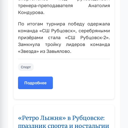
тренера-преподавателя Анатолия
Кондурова.
По итогам турнира победу одержала
команда «СШ Рубцовск», серебряными
призёрами стала «СШ Рубцовск-2».
Замкнула тройку лидеров команда
«Звезда» из Завьялово.
Спорт
Подробнее
о
Команды
СШ
«Рубцовск»
заняли
«Ретро Лыжня» в Рубцовске:
призовые
места
праздник спорта и ностальгии