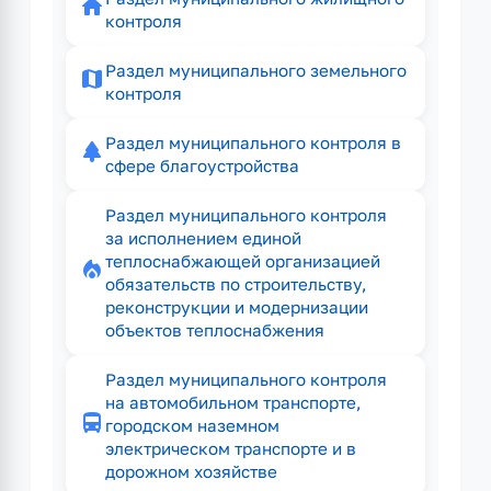
home
контроля
Раздел муниципального земельного
map
контроля
Раздел муниципального контроля в
park
сфере благоустройства
Раздел муниципального контроля
за исполнением единой
теплоснабжающей организацией
local_fire_department
обязательств по строительству,
реконструкции и модернизации
объектов теплоснабжения
Раздел муниципального контроля
на автомобильном транспорте,
directions_bus
городском наземном
электрическом транспорте и в
дорожном хозяйстве