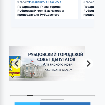
9 августа
Мероприятия и события
8 августа
Спорт
Поздравление Главы города
Поздравление
Рубцовска Игоря Башмакова и
Рубцовска Иг
председателя Рубцовского
председателя
городского Совета депутатов Сергея
городского С
Черноиванова с Днём строителя
Черноиванова
физкультурни