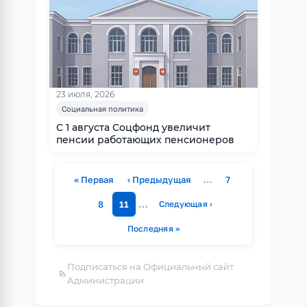
23 июля, 2026
Социальная политика
С 1 августа Соцфонд увеличит
пенсии работающих пенсионеров
…
« Первая
‹ Предыдущая
7
Первая страница
Предыдущая страница
Страница
…
8
11
Следующая ›
Страница
Страница
Следующая страница
Нумерация
Последняя »
страниц
Последняя страница
Подписаться на Официальный сайт
Администрации