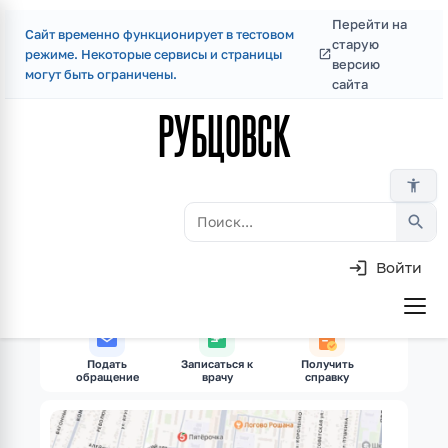
Перейти на
Сайт временно функционирует в тестовом
Перейти
старую
режиме. Некоторые сервисы и страницы
к
версию
могут быть ограничены.
сайта
основному
РУБЦОВСК
содержанию
accessibility_new
search
Войти
Skip
to
Основная
main
навигация
content
Подать
Записаться к
Получить
Оплатит
обращение
врачу
справку