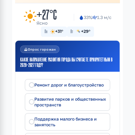
+27°C
33%
1.3 м/с
Ясно
Пн
+31°
Вт
+29°
how_to_vote
Опрос горожан
КАКОЕ НАПРАВЛЕНИЕ РАЗВИТИЯ ГОРОДА ВЫ СЧИТАЕТЕ ПРИОРИТЕТНЫМ В
2026–2027 ГОДУ?
Ремонт дорог и благоустройство
Развитие парков и общественных
пространств
Поддержка малого бизнеса и
занятость