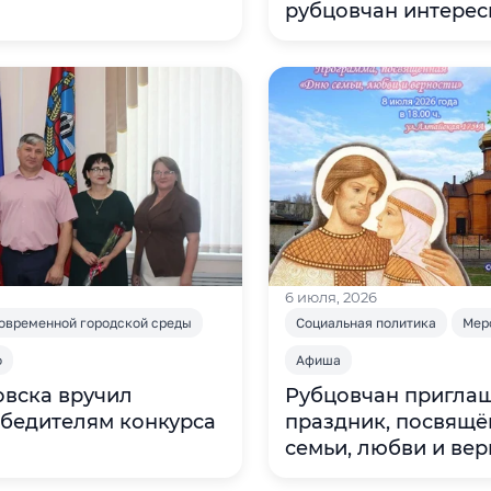
рубцовчан интерес
увлекательно пров
6 июля, 2026
овременной городской среды
Социальная политика
Мер
о
Афиша
овска вручил
Рубцовчан пригла
бедителям конкурса
праздник, посвящ
семьи, любви и вер