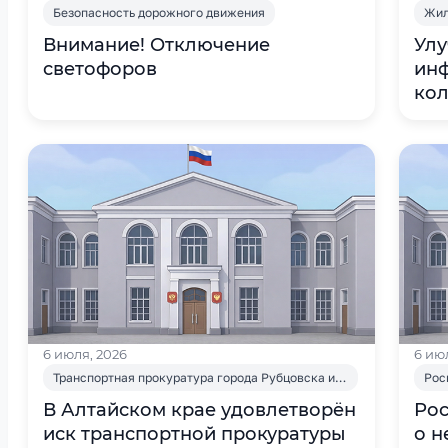
Безопасность дорожного движения
Жил
Внимание! Отключение
Улу
светофоров
инф
кол
6 июля, 2026
6 ию
Транспортная прокуратура города Рубцовска информирует
Рос
В Алтайском крае удовлетворён
Ро
иск транспортной прокуратуры
о н