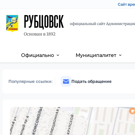
Сайт вре
РУБЦОВСК
официальный сайт Администраци
Основан в 1892
Официально
Муниципалитет
expand_more
expand_more
Основная
Перейти
Skip
навигация
к
to
основному
main
Популярные ссылки:
Подать обращение
содержанию
content