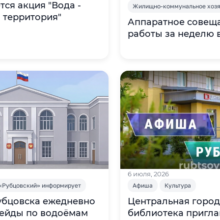
ся акция "Вода -
Жилищно-коммунальное хозя
 территория"
Аппаратное совеща
работы за неделю 
6 июля, 2026
«Рубцовский» информирует
Афиша
Культура
убцовска ежедневно
Центральная город
рейды по водоёмам
библиотека пригл