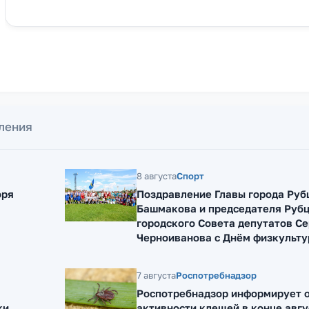
ления
8 августа
Спорт
оря
Поздравление Главы города Руб
Башмакова и председателя Руб
городского Совета депутатов Се
Черноиванова с Днём физкульту
7 августа
Роспотребнадзор
Роспотребнадзор информирует о
ки
активности клещей в конце авгу