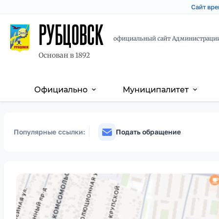
Сайт вре
РУБЦОВСК
официальный сайт Администраци
Основан в 1892
Официально
Муниципалитет
expand_more
expand_more
Основная
Перейти
Skip
навигация
к
to
основному
main
Популярные ссылки:
Подать обращение
содержанию
content