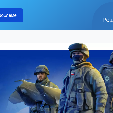
роблеме
Реш