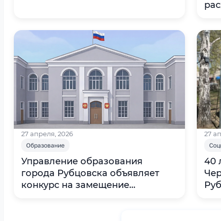
ра
27 апреля, 2026
27 а
Образование
Соц
Управление образования
40 
города Рубцовска объявляет
Чер
конкурс на замещение
Руб
вакантной должности
гер
«директора»