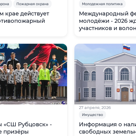
орона
Пожарная охрана
Молодежная политика
м крае действует
Международный фе
отивопожарный
молодёжи - 2026 ж
участников и воло
27 апреля, 2026
Имущество
 «СШ Рубцовск» -
Информация о нал
е призёры
свободных земельн