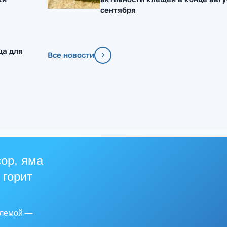
сентября
ца для
Все новости
ор, яма
 горит
блемой —