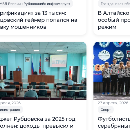
МВД России «Рубцовский» информирует
Гражданская об
рификация» за 13 тысяч:
В Алтайско
цовский геймер попался на
особый пр
овку мошенников
преля, 2026
27 апреля, 2026
инистрация
Спорт
жет Рубцовска за 2025 год
Футболисты
олнен: доходы превысили
серебряны