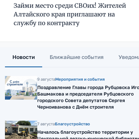
Займи место среди СВОих! Жителей
Алтайского края приглашают на
службу по контракту
Новости
Ближайшие события
Уведом
9 августа
Мероприятия и события
Поздравление Главы города Рубцовска Иг
Башмакова и председателя Рубцовского
городского Совета депутатов Сергея
Черноиванова с Днём строителя
7 августа
Благоустройство
Началось благоустройство территории у
Центральной детско-юношеской библиоте