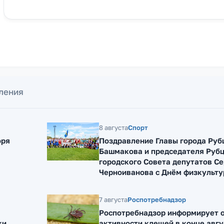
ления
8 августа
Спорт
оря
Поздравление Главы города Руб
Башмакова и председателя Руб
городского Совета депутатов Се
Черноиванова с Днём физкульту
7 августа
Роспотребнадзор
Роспотребнадзор информирует о
ки
активности клещей в конце авгу