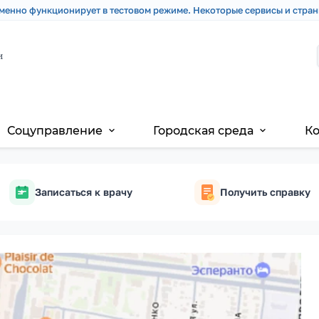
менно функционирует в тестовом режиме. Некоторые сервисы и стран
и
Соцуправление
Городская среда
К
expand_more
expand_more
Записаться к врачу
Получить справку