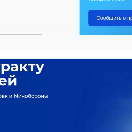
Сообщить о п
тракту
лей
края и Минобороны