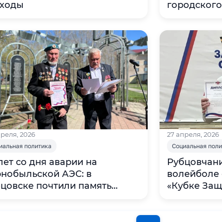
сходы
городског
Барнаула
преля, 2026
27 апреля, 2026
иальная политика
Социальная пол
лет со дня аварии на
Рубцовчани
нобыльской АЭС: в
волейболе 
цовске почтили память
«Кубке Защ
оев-ликвидаторов