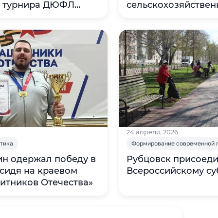
о турнира ДЮФЛ
сельскохозяйствен
назначения
24 апреля, 2026
итика
Формирование современной 
н одержал победу в
Рубцовск присоеди
сидя на краевом
Всероссийскому су
итников Отечества»