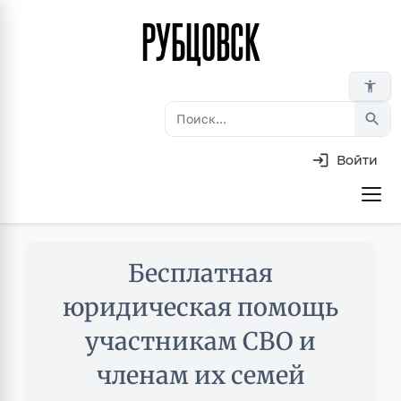
РУБЦОВСК
Перейти
к
основному
accessibility_new
содержанию
search
Войти
Основная
навигация
Skip
Бесплатная
to
main
юридическая помощь
content
участникам СВО и
членам их семей