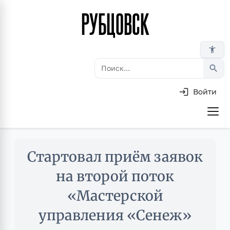
РУБЦОВСК
Перейти
к
основному
accessibility_new
содержанию
search
Войти
Основная
навигация
Skip
Стартовал приём заявок
to
main
на второй поток
content
«Мастерской
управления «Сенеж»