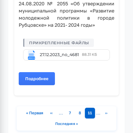
24.08.2020 № 2055 «Об утверждении
муниципальной программы «Развитие
молодежной политики в городе
Рубцовске» на 2021- 2024 годы»
27.12.2023_no_4681
88.31 КБ
Подробнее
о
Постановление
Администрации
города
Рубцовска
…
…
« Первая
‹‹
7
8
11
››
Алтайского
Первая страница
Предыдущая страница
Страница
Страница
Страница
Следующая ст
края
Нумерация
Последняя »
Последняя страница
от
страниц