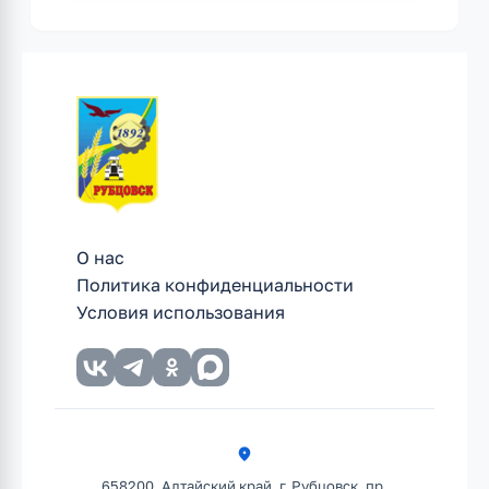
27.12.2023
№
4681
О нас
Политика конфиденциальности
Условия использования
658200, Алтайский край, г. Рубцовск, пр.