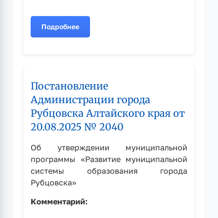
Подробнее
о
Постановление
Администрации
города
Рубцовска
Постановление
Алтайского
края
Администрации города
от
Рубцовска Алтайского края от
05.03.2026
20.08.2025 № 2040
№
544
Об утверждении муниципальной
программы «Развитие муниципальной
системы образования города
Рубцовска»
Комментарий: