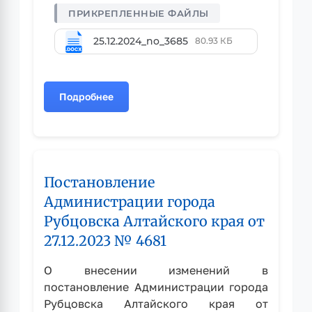
25.12.2024_no_3685
80.93 КБ
Подробнее
о
Постановление
Администрации
города
Рубцовска
Постановление
Алтайского
края
Администрации города
от
Рубцовска Алтайского края от
25.12.2024
27.12.2023 № 4681
№
3685
О внесении изменений в
постановление Администрации города
Рубцовска Алтайского края от