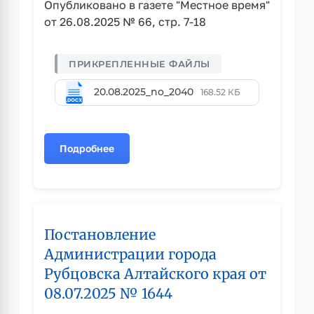
Опубликовано в газете "Местное время"
от 26.08.2025 № 66, стр. 7-18
20.08.2025_no_2040
168.52 КБ
Подробнее
о
Постановление
Администрации
города
Рубцовска
Постановление
Алтайского
края
Администрации города
от
Рубцовска Алтайского края от
20.08.2025
08.07.2025 № 1644
№
2040