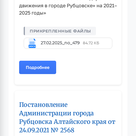
движения в городе Рубцовске» на 2021–
2025 годы»
27.02.2025_no_479
84.72 КБ
Подробнее
о
Постановление
Администрации
города
Рубцовска
Постановление
Алтайского
края
Администрации города
от
Рубцовска Алтайского края от
27.02.2025
24.09.2021 № 2568
№