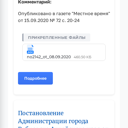
Комментарий:
Опубликовано в газете "Местное время"
от 15.09.2020 № 72 с. 20-24
no2142_ot_08.09.2020
460.50 КБ
Подробнее
о
Постановление
Администрации
города
Рубцовска
Постановление
Алтайского
края
Администрации города
от