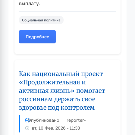
выплату.
Социальная политика
Подробнее
о
Как
оформить
семейную
налоговую
Как национальный проект
выплату
«Продолжительная и
активная жизнь» помогает
россиянам держать свое
здоровье под контролем
Опубликовано
reporter
-
вт, 10 Фев. 2026 - 11:33