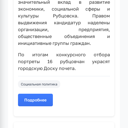
значительный вклад в развитие
экономики, социальной сферы и
культуры Рубцовска. Правом
выдвижения кандидатур наделены
организации, предприятия,
общественные объединения и
инициативные группы граждан.
По итогам конкурсного отбора
портреты 16 рубцовчан украсят
городскую Доску почета.
Социальная политика
Подробнее
о
Продолжается
прием
ходатайств
на