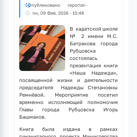
во
Опубликовано
reporter
-
Всероссийской
пн, 09 Фев. 2026 - 10:48
лыжной
гонке
В кадетской школе
«Лыжня
№ 2 имени М.С.
России»
Батракова города
Рубцовска
состоялась
презентация книги
«Наша Надежда»,
посвященной жизни и деятельности
председателя Надежды Степановны
Ремнёвой. Мероприятие посетил
временно исполняющий полномочия
Главы города Рубцовска Игорь
Башмаков.
Книга была издана в рамках
гуманитарного проекта Министерства