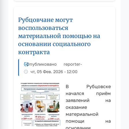
территории
Алтайского
края
Рубцовчане могут
проводится
Выборочное
воспользоваться
наблюдение
материальной помощью на
доходов
основании социального
населения
и
контракта
участия
в
Опубликовано
reporter
-
социальных
чт, 05 Фев. 2026 - 12:00
программах
по
В Рубцовске
целевой
начался приём
группе
заявлений на
«многодетные
оказание
семьи»
материальной
помощи на
основании