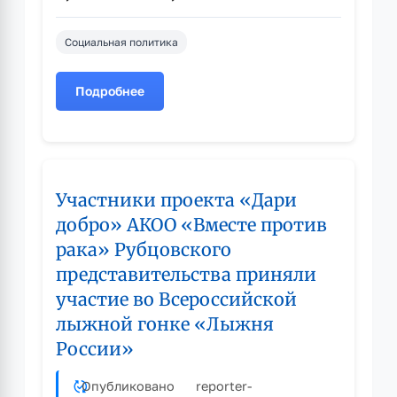
Социальная политика
Подробнее
о
Ветеран
Великой
Отечественной
войны,
Участники проекта «Дари
Почётный
гражданин
добро» АКОО «Вместе против
города
рака» Рубцовского
Рубцовска
представительства приняли
Федор
Иванович
участие во Всероссийской
Орлов
лыжной гонке «Лыжня
отметил
России»
свой
101-
Опубликовано
reporter
-
й