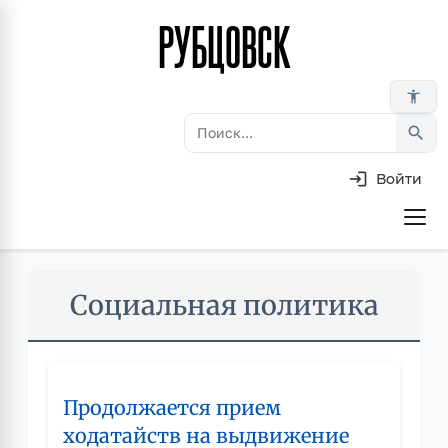
РУБЦОВСК
Перейти
к
основному
accessibility_new
содержанию
search
Войти
Основная
навигация
Skip
Социальная политика
to
main
content
Продолжается прием
ходатайств на выдвижение