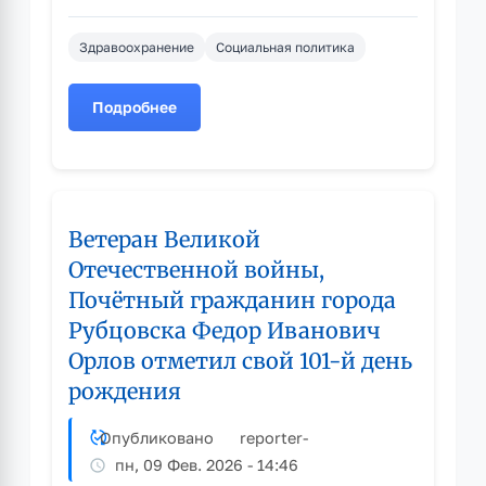
Здравоохранение
Социальная политика
Подробнее
о
Как
национальный
проект
«Продолжительная
Ветеран Великой
и
активная
Отечественной войны,
жизнь»
Почётный гражданин города
помогает
Рубцовска Федор Иванович
россиянам
держать
Орлов отметил свой 101-й день
свое
рождения
здоровье
под
Опубликовано
reporter
-
контролем
пн, 09 Фев. 2026 - 14:46