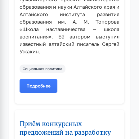
образования и науки Алтайского края и
Алтайского института развития
образования им. А. М. Топорова
«Школа наставничества — школа
воспитания». Её автором выступил
известный алтайский писатель Сергей
Ужакин.
Социальная политика
Подробнее
о
В
Рубцовске
состоялась
презентация
Приём конкурсных
книги
о
предложений на разработку
Надежде