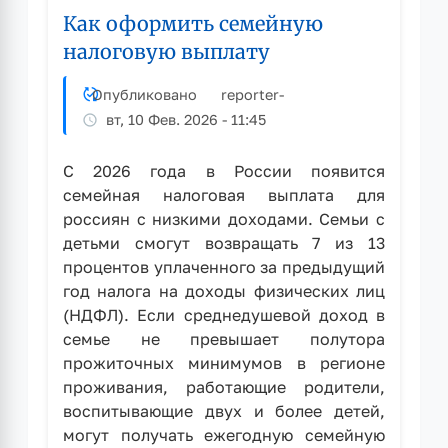
Как оформить семейную
выдвижение
кандидатур
налоговую выплату
рубцовчан
для
Опубликовано
reporter
-
размещения
вт, 10 Фев. 2026 - 11:45
на
городскую
С 2026 года в России появится
Доску
семейная налоговая выплата для
Почета
россиян с низкими доходами. Семьи с
детьми смогут возвращать 7 из 13
процентов уплаченного за предыдущий
год налога на доходы физических лиц
(НДФЛ). Если среднедушевой доход в
семье не превышает полутора
прожиточных минимумов в регионе
проживания, работающие родители,
воспитывающие двух и более детей,
могут получать ежегодную семейную