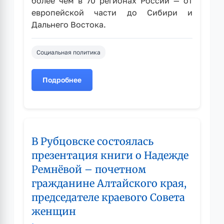
более чем в 70 регионах России — от
европейской части до Сибири и
Дальнего Востока.
Социальная политика
Подробнее
о
Участники
проекта
«Дари
добро»
В Рубцовске состоялась
АКОО
«Вместе
презентация книги о Надежде
против
Ремнёвой – почетном
рака»
гражданине Алтайского края,
Рубцовского
представительства
председателе краевого Совета
приняли
женщин
участие