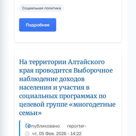
Социальная политика
Подробнее
о
Сегодня
свой
96-
й
На территории Алтайского
день
рождения
края проводится Выборочное
отмечает
наблюдение доходов
труженица
населения и участия в
тыла
Валентина
социальных программах по
Васильевна
целевой группе «многодетные
Алексеева
семьи»
Опубликовано
reporter
-
чт, 05 Фев. 2026 - 14:22