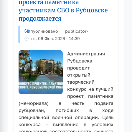
проекта памятника
Ремнёвой
участникам СВО в Рубцовске
–
почетном
продолжается
гражданине
Алтайского
Опубликовано
publicator
-
края,
пт, 06 Фев. 2026 - 14:39
председателе
краевого
Администрация
Совета
Рубцовска
женщин
проводит
открытый
творческий
конкурс на лучший
проект памятника
(мемориала) в честь подвига
рубцовчан, погибших в ходе
специальной военной операции. Цель
конкурса - выявление в условиях
конкурсной состязательности лучшего