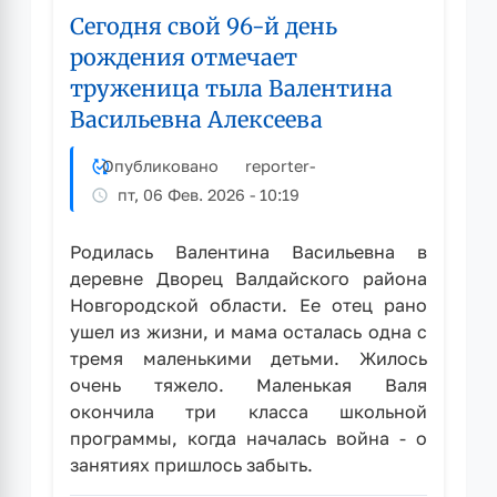
Сегодня свой 96-й день
разработку
проекта
рождения отмечает
памятника
труженица тыла Валентина
участникам
Васильевна Алексеева
СВО
в
Опубликовано
reporter
-
Рубцовске
продолжается
пт, 06 Фев. 2026 - 10:19
Родилась Валентина Васильевна в
деревне Дворец Валдайского района
Новгородской области. Ее отец рано
ушел из жизни, и мама осталась одна с
тремя маленькими детьми. Жилось
очень тяжело. Маленькая Валя
окончила три класса школьной
программы, когда началась война - о
занятиях пришлось забыть.