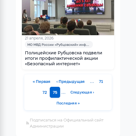
21 апреля, 2026
МО МВД России «Рубцовский» информирует
Полицейские Рубцовска подвели
итоги профилактической акции
«Безопасный интернет»
…
« Первая
‹ Предыдущая
71
Первая страница
Предыдущая страница
Страница
…
72
75
Следующая ›
Страница
Страница
Следующая страница
Нумерация
Последняя »
страниц
Последняя страница
Подписаться на Официальный сайт
Администрации