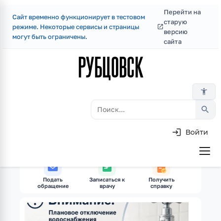
Перейти на
Сайт временно функционирует в тестовом
Перейти
старую
режиме. Некоторые сервисы и страницы
к
версию
могут быть ограничены.
сайта
основному
РУБЦОВСК
содержанию
accessibility_new
search
Войти
Skip
to
Основная
main
навигация
content
Подать
Записаться к
Получить
Оплатит
обращение
врачу
справку