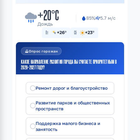
+20°C
85%
5.7 м/с
Дождь
Пт
+26°
Сб
+23°
how_to_vote
Опрос горожан
КАКОЕ НАПРАВЛЕНИЕ РАЗВИТИЯ ГОРОДА ВЫ СЧИТАЕТЕ ПРИОРИТЕТНЫМ В
2026–2027 ГОДУ?
Ремонт дорог и благоустройство
Развитие парков и общественных
пространств
Поддержка малого бизнеса и
занятость