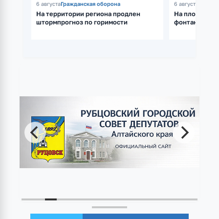
6 августа
Гражданская оборона
6 августа
Жилищн
На территории региона продлен
На площади и
штормпрогноз по горимости
фонтан после