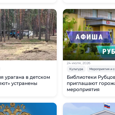
ния территории
Шукшинский фести
театрализованным
кинопоказами ⁣
24 июля, 2026
Культура
Мероприятия и 
я урагана в детском
Библиотеки Рубцо
лют» устранены
приглашают горож
мероприятия