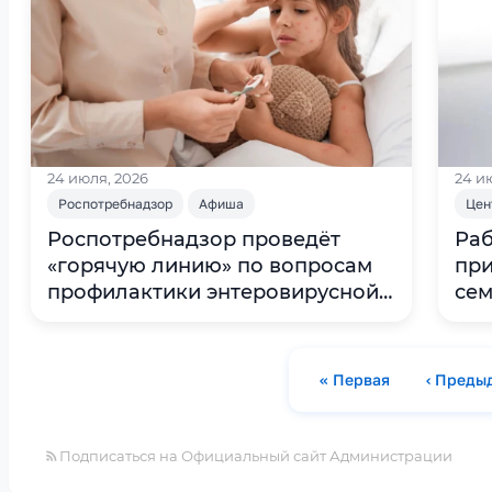
24 июля, 2026
24 и
Роспотребнадзор
Афиша
Цен
Роспотребнадзор проведёт
Раб
«горячую линию» по вопросам
при
профилактики энтеровирусной
се
инфекции
« Первая
‹ Преды
Первая страница
П
Подписаться на Официальный сайт Администрации