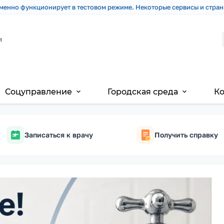
менно функционирует в тестовом режиме. Некоторые сервисы и стран
и
Соцуправление
Городская среда
К
expand_more
expand_more
Записаться к врачу
Получить справку