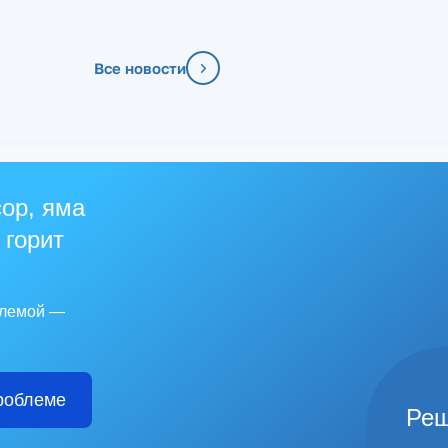
Все новости
ор, яма
 горит
блемой —
роблеме
Реш