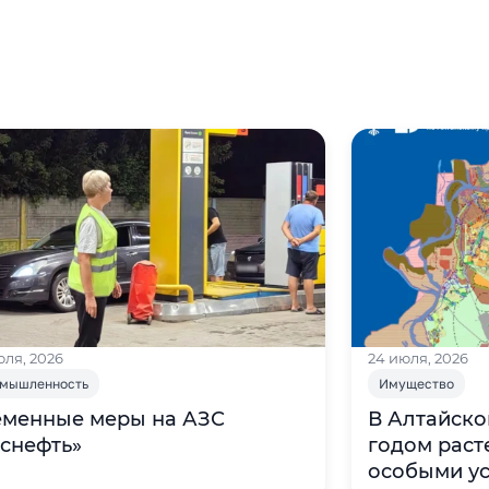
юля, 2026
24 июля, 2026
мышленность
Имущество
еменные меры на АЗС
В Алтайско
снефть»
годом растет 
особыми у