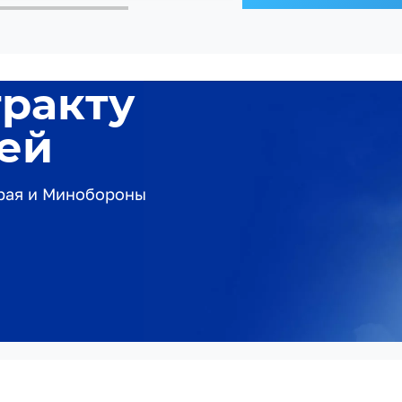
тракту
лей
края и Минобороны