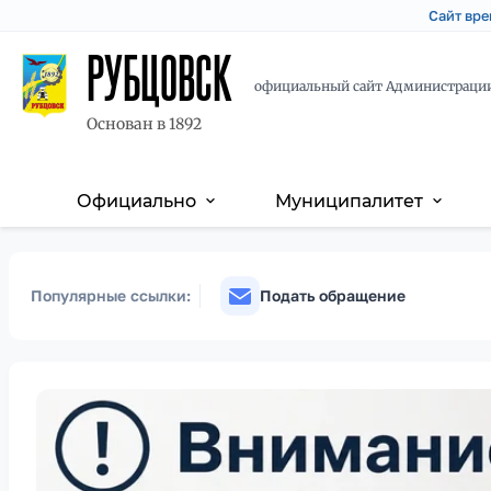
Сайт вре
РУБЦОВСК
официальный сайт Администраци
Основан в 1892
Официально
Муниципалитет
expand_more
expand_more
Основная
Перейти
Skip
навигация
к
to
основному
main
Популярные ссылки:
Подать обращение
содержанию
content