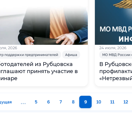
юля, 2026
24 июля, 2026
тр поддержки предпринимателей
Афиша
МО МВД России 
отодателей из Рубцовска
В Рубцовск
глашают принять участие в
профилакт
минаре
«Нетрезвый
…
5
6
7
8
9
10
11
12
дущая
редыдущая страница
Страница
Страница
Страница
Страница
Страница
Страница
Страниц
Ст
Нумерация
страниц