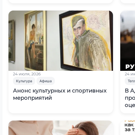
24 июля, 2026
24 и
Культура
Афиша
Теп
Анонс культурных и спортивных
В А
мероприятий
про
оце
ото