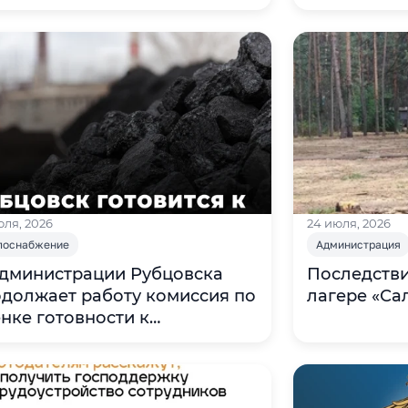
использова
юля, 2026
24 июля, 2026
лоснабжение
Администрация
дминистрации Рубцовска
Последстви
должает работу комиссия по
лагере «Са
нке готовности к
пительному сезону