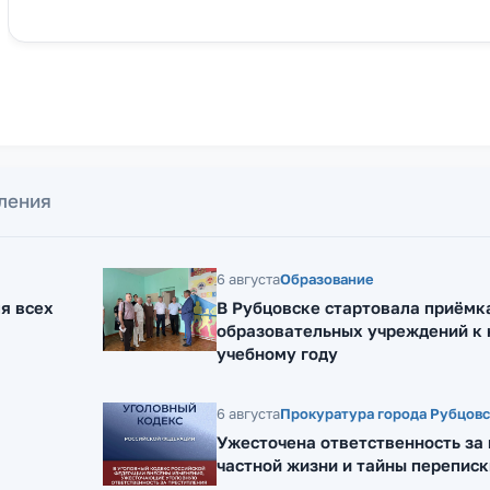
ления
6 августа
Образование
ля всех
В Рубцовске стартовала приёмк
образовательных учреждений к
учебному году
6 августа
Прокуратура города Рубцов
Ужесточена ответственность за
частной жизни и тайны переписк