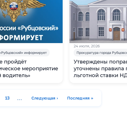
24 июля, 2026
«Рубцовский» информирует
Прокуратура города Рубцовс
е пройдёт
Утверждены поправ
ическое мероприятие
уточнены правила
 водитель»
льготной ставки Н
уплаты акцизов
…
13
Следующая ›
Последняя »
а
раница
Страница
Следующая страница
Последняя страница