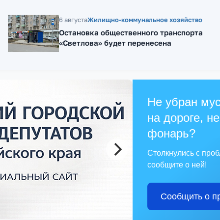
6 августа
Жилищно-коммунальное хозяйство
Остановка общественного транспорта
«Светлова» будет перенесена
Не убран мус
на дороге, не
фонарь?
Столкнулись с про
сообщите о ней!
Сообщить о п