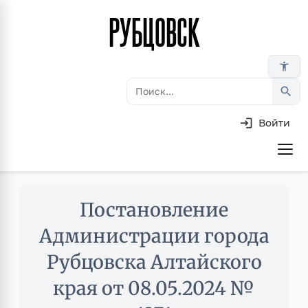
РУБЦОВСК
Перейти
к
основному
accessibility_new
содержанию
search
Войти
Основная
навигация
Skip
Постановление
to
main
Администрации города
content
Рубцовска Алтайского
края от 08.05.2024 №